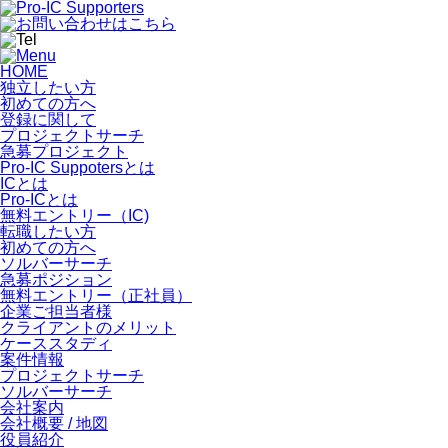
HOME
独立したい方
初めての方へ
登録に関して
プロジェクトサーチ
急募プロジェクト
Pro-IC Suppotersとは
ICとは
Pro-ICとは
無料エントリー（IC)
転職したい方
初めての方へ
ソルバーサーチ
急募ポジション
無料エントリー（正社員）
企業ご担当者様
クライアントのメリット
ケーススタディ
案件情報
プロジェクトサーチ
ソルバーサーチ
会社案内
会社概要 / 地図
役員紹介