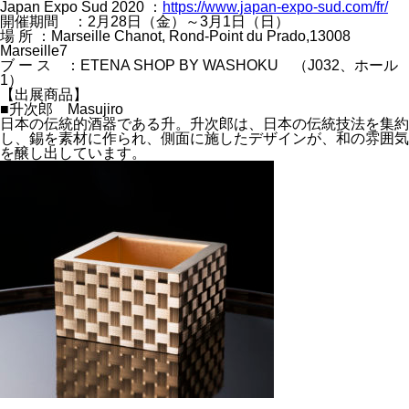
Japan Expo Sud 2020 ：
https://www.japan-expo-sud.com/fr/
開催期間 ：2月28日（金）～3月1日（日）
場 所 ：Marseille Chanot, Rond-Point du Prado,13008
Marseille7
ブ ー ス ：ETENA SHOP BY WASHOKU （J032、ホール
1）
【出展商品】
■升次郎 Masujiro
日本の伝統的酒器である升。升次郎は、日本の伝統技法を集約
し、錫を素材に作られ、側面に施したデザインが、和の雰囲気
を醸し出しています。