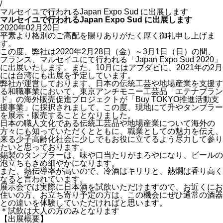
/
マルセイユで行われるJapan Expo Sud に出展します
マルセイユで行われるJapan Expo Sud に出展します
2020年02月20日
平素より格別のご高配を賜りありがたく厚く御礼申し上げま
す。
この度、弊社は2020年2月28日（金）～3月1日（日）の間、
フランス、マルセイユにて行われる「Japan Expo Sud 2020」
に出展いたします。また、10月にはアブダビに、2021年の2月
には台湾にも出展を予定しています。
弊社が運営しております、日本の伝統工芸や地場産業を支援す
る和職事業において、東京アンチモニー工芸品「エテナブラン
ド」の海外販売促進プロジェクトが「Buy TOKYO推進活動支
援事業」に採択されまして、この度、現地にて升やタンブラー
を展示・販売することとなりました。
日本の職人文化である伝統工芸品や地場産業について海外の
方々にも知っていただくとともに、職業としての魅力を伝え、
来る少子高齢化社会に少しでもお役に立てるよう尽力して参り
たいと思っております。
錫製のタンブラーは、味や口当たりがまろやになり、ビールの
泡立ちもきめ細やかになります。
また、熱伝導率が高いので、冷酒はキリリと、熱燗は香り高く
なると言われています。
展示会では実際に日本酒を試飲いただけますので、お近くにお
住いの方、お立ち寄り予定の方は、この機会にぜひ通常の酒器
との違いを体験していただければと思います。
＊試飲は大人の方のみとなります
【出展概要】