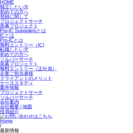
HOME
独立したい方
初めての方へ
登録に関して
プロジェクトサーチ
急募プロジェクト
Pro-IC Suppotersとは
ICとは
Pro-ICとは
無料エントリー（IC)
転職したい方
初めての方へ
ソルバーサーチ
急募プロジェクト
無料エントリー（正社員）
企業ご担当者様
クライアントのメリット
ケーススタディ
案件情報
プロジェクトサーチ
ソルバーサーチ
会社案内
会社概要 / 地図
役員紹介
Home
/
最新情報